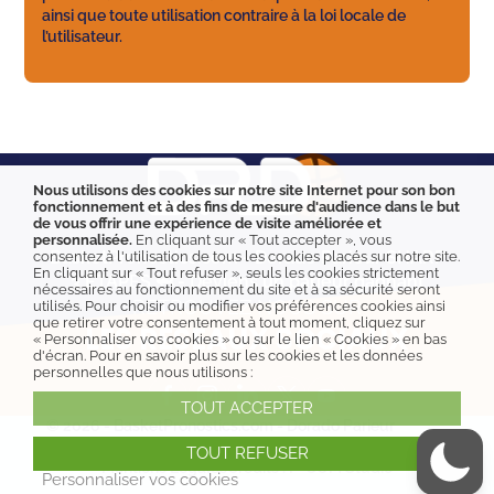
ainsi que toute utilisation contraire à la loi locale de
l’utilisateur.
Nous utilisons des cookies sur notre site Internet pour son bon
fonctionnement et à des fins de mesure d'audience dans le but
de vous offrir une expérience de visite améliorée et
personnalisée.
En cliquant sur « Tout accepter », vous
consentez à l'utilisation de tous les cookies placés sur notre site.
BasketPronostics.com - Dorado Parieur SHARP
En cliquant sur « Tout refuser », seuls les cookies strictement
3 ÉTAPES 🦈 - Deviens un parieur gagnant
nécessaires au fonctionnement du site et à sa sécurité seront
RETROUVEZ NOUS SUR
utilisés. Pour choisir ou modifier vos préférences cookies ainsi
que retirer votre consentement à tout moment, cliquez sur
LES RÉSEAUX SOCIAUX
« Personnaliser vos cookies » ou sur le lien « Cookies » en bas
d'écran. Pour en savoir plus sur les cookies et les données
personnelles que nous utilisons :
TOUT ACCEPTER
© 2026 - BasketPronostics.com - Dorado Parieur
SHARP
TOUT REFUSER
Mentions Légales
Crédits : P-COM Studio
Personnaliser vos cookies